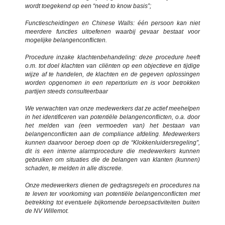
wordt toegekend op een “need to know basis”;
Functiescheidingen en Chinese Walls: één persoon kan niet
meerdere functies uitoefenen waarbij gevaar bestaat voor
mogelijke belangenconflicten.
Procedure inzake klachtenbehandeling: deze procedure heeft
o.m. tot doel klachten van cliënten op een objectieve en tijdige
wijze af te handelen, de klachten en de gegeven oplossingen
worden opgenomen in een repertorium en is voor betrokken
partijen steeds consulteerbaar
We verwachten van onze medewerkers dat ze actief meehelpen
in het identificeren van potentiële belangenconflicten, o.a. door
het melden van (een vermoeden van) het bestaan van
belangenconflicten aan de compliance afdeling. Medewerkers
kunnen daarvoor beroep doen op de “Klokkenluidersregeling”,
dit is een interne alarmprocedure die medewerkers kunnen
gebruiken om situaties die de belangen van klanten (kunnen)
schaden, te melden in alle discretie.
Onze medewerkers dienen de gedragsregels en procedures na
te leven ter voorkoming van potentiële belangenconflicten met
betrekking tot eventuele bijkomende beroepsactiviteiten buiten
de NV Willemot.