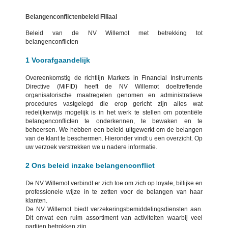
Belangenconflictenbeleid Filiaal
Beleid van de NV Willemot met betrekking tot
belangenconflicten
1 Voorafgaandelijk
Overeenkomstig de richtlijn Markets in Financial Instruments
Directive (MiFID) heeft de NV Willemot doeltreffende
organisatorische maatregelen genomen en administratieve
procedures vastgelegd die erop gericht zijn alles wat
redelijkerwijs mogelijk is in het werk te stellen om potentiële
belangenconflicten te onderkennen, te bewaken en te
beheersen. We hebben een beleid uitgewerkt om de belangen
van de klant te beschermen. Hieronder vindt u een overzicht. Op
uw verzoek verstrekken we u nadere informatie.
2 Ons beleid inzake belangenconflict
De NV Willemot verbindt er zich toe om zich op loyale, billijke en
professionele wijze in te zetten voor de belangen van haar
klanten.
De NV Willemot biedt verzekeringsbemiddelingsdiensten aan.
Dit omvat een ruim assortiment van activiteiten waarbij veel
partijen betrokken zijn.