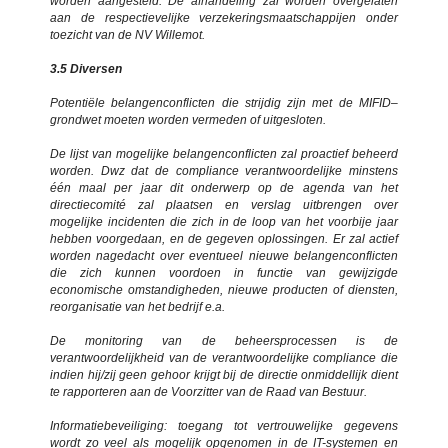
worden aangesteld. De afhandeling zal worden overgelaten
aan de respectievelijke verzekeringsmaatschappijen onder
toezicht van de NV Willemot.
3.5 Diversen
Potentiële belangenconflicten die strijdig zijn met de MIFID–
grondwet moeten worden vermeden of uitgesloten.
De lijst van mogelijke belangenconflicten zal proactief beheerd
worden. Dwz dat de compliance verantwoordelijke minstens
één maal per jaar dit onderwerp op de agenda van het
directiecomité zal plaatsen en verslag uitbrengen over
mogelijke incidenten die zich in de loop van het voorbije jaar
hebben voorgedaan, en de gegeven oplossingen. Er zal actief
worden nagedacht over eventueel nieuwe belangenconflicten
die zich kunnen voordoen in functie van gewijzigde
economische omstandigheden, nieuwe producten of diensten,
reorganisatie van het bedrijf e.a.
De monitoring van de beheersprocessen is de
verantwoordelijkheid van de verantwoordelijke compliance die
indien hij/zij geen gehoor krijgt bij de directie onmiddellijk dient
te rapporteren aan de Voorzitter van de Raad van Bestuur.
Informatiebeveiliging: toegang tot vertrouwelijke gegevens
wordt zo veel als mogelijk opgenomen in de IT-systemen en