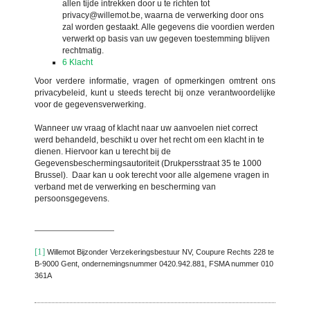
allen tijde intrekken door u te richten tot
privacy@willemot.be, waarna de verwerking door ons
zal worden gestaakt. Alle gegevens die voordien werden
verwerkt op basis van uw gegeven toestemming blijven
rechtmatig.
6
Klacht
Voor verdere informatie, vragen of opmerkingen omtrent ons
privacybeleid, kunt u steeds terecht bij onze verantwoordelijke
voor de gegevensverwerking.
Wanneer uw vraag of klacht naar uw aanvoelen niet correct
werd behandeld,
beschikt u over het recht om een klacht in te
dienen. Hiervoor kan u terecht bij de
Gegevensbeschermingsautoriteit (Drukpersstraat 35 te 1000
Brussel). Daar kan u ook terecht voor alle algemene vragen in
verband met de verwerking en bescherming van
persoonsgegevens.
[1]
Willemot Bijzonder Verzekeringsbestuur NV, Coupure Rechts 228 te
B-9000 Gent, ondernemingsnummer 0420.942.881, FSMA nummer 010
361A