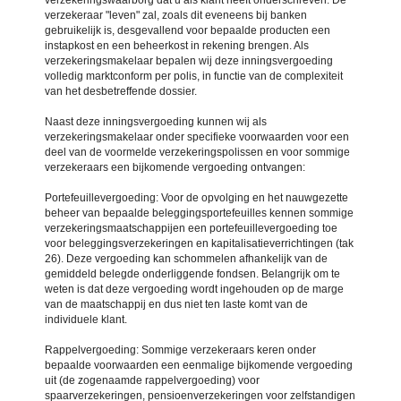
verzekeraar "leven" zal, zoals dit eveneens bij banken
gebruikelijk is, desgevallend voor bepaalde producten een
instapkost en een beheerkost in rekening brengen. Als
verzekeringsmakelaar bepalen wij deze inningsvergoeding
volledig marktconform per polis, in functie van de complexiteit
van het desbetreffende dossier.
Naast deze inningsvergoeding kunnen wij als
verzekeringsmakelaar onder specifieke voorwaarden voor een
deel van de voormelde verzekeringspolissen en voor sommige
verzekeraars een bijkomende vergoeding ontvangen:
Portefeuillevergoeding: Voor de opvolging en het nauwgezette
beheer van bepaalde beleggingsportefeuilles kennen sommige
verzekeringsmaatschappijen een portefeuillevergoeding toe
voor beleggingsverzekeringen en kapitalisatieverrichtingen (tak
26). Deze vergoeding kan schommelen afhankelijk van de
gemiddeld belegde onderliggende fondsen. Belangrijk om te
weten is dat deze vergoeding wordt ingehouden op de marge
van de maatschappij en dus niet ten laste komt van de
individuele klant.
Rappelvergoeding: Sommige verzekeraars keren onder
bepaalde voorwaarden een eenmalige bijkomende vergoeding
uit (de zogenaamde rappelvergoeding) voor
spaarverzekeringen, pensioenverzekeringen voor zelfstandigen