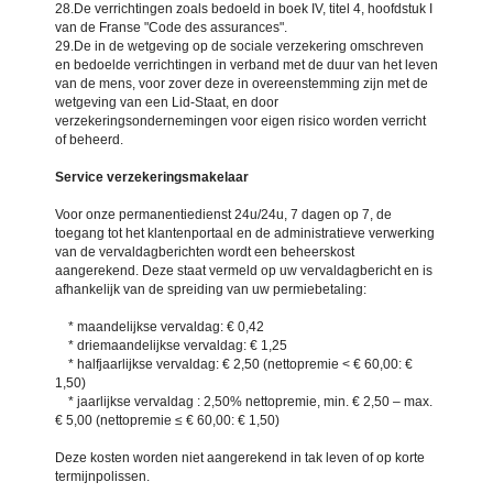
28.De verrichtingen zoals bedoeld in boek IV, titel 4, hoofdstuk I
van de Franse "Code des assurances".
29.De in de wetgeving op de sociale verzekering omschreven
en bedoelde verrichtingen in verband met de duur van het leven
van de mens, voor zover deze in overeenstemming zijn met de
wetgeving van een Lid-Staat, en door
verzekeringsondernemingen voor eigen risico worden verricht
of beheerd.
Service verzekeringsmakelaar
Voor onze permanentiedienst 24u/24u, 7 dagen op 7, de
toegang tot het klantenportaal en de administratieve verwerking
van de vervaldagberichten wordt een beheerskost
aangerekend. Deze staat vermeld op uw vervaldagbericht en is
afhankelijk van de spreiding van uw permiebetaling:
* maandelijkse vervaldag: € 0,42
* driemaandelijkse vervaldag: € 1,25
* halfjaarlijkse vervaldag: € 2,50 (nettopremie < € 60,00: €
1,50)
* jaarlijkse vervaldag : 2,50% nettopremie, min. € 2,50 – max.
€ 5,00 (nettopremie ≤ € 60,00: € 1,50)
Deze kosten worden niet aangerekend in tak leven of op korte
termijnpolissen.