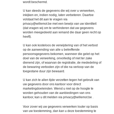
wordt beschermd.
U kan steeds de gegevens die wij over u verwerken,
inkijken en, indien nodig, laten verbeteren. Daartoe
volstaat het dit aan te vragen via
privacy@willemot.be
met een bewijs van uw identiteit
(dat vragen wij om te verhinderen dat uw gegevens
worden meegedeeld aan iemand die daar geen recht op
heeft).
U kan ook kosteloos de verwijdering van of het verbod
op de aanwending van alle u betreffende
persoonsgegevens bekomen, wanneer die gelet op het
doel van de verwerking, onvolledig of niet ter zake
dienend zijn, of waarvan de registratie, de mededeling of
de bewaring verboden zijn of die na verloop van de
toegestane duur zijn bewaard.
U kan zich te allen tijde verzetten tegen het gebruik van
uw gegevens door ons kantoor voor direct
marketingdoeleinden. Wenst u niet op de hoogte te
worden gehouden van de aanbiedingen van ons
kantoor, kan u dit melden via privacy@willemot.be
.
Voor zover wij uw gegevens verwerken louter op basis
van uw toestemming, dan kan u deze toestemming te