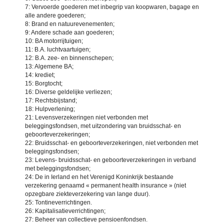
7: Vervoerde goederen met inbegrip van koopwaren, bagage en
alle andere goederen;
8: Brand en natuurevenementen;
9: Andere schade aan goederen;
10: BA motorrijtuigen;
11: B.A. luchtvaartuigen;
12: B.A. zee- en binnenschepen;
13: Algemene BA;
14: krediet;
15: Borgtocht;
16: Diverse geldelijke verliezen;
17: Rechtsbijstand;
18: Hulpverlening;
21: Levensverzekeringen niet verbonden met
beleggingsfondsen, met uitzondering van bruidsschat- en
geboorteverzekeringen;
22: Bruidsschat- en geboorteverzekeringen, niet verbonden met
beleggingsfondsen;
23: Levens- bruidsschat- en geboorteverzekeringen in verband
met beleggingsfondsen;
24: De in Ierland en het Verenigd Koninkrijk bestaande
verzekering genaamd « permanent health insurance » (niet
opzegbare ziekteverzekering van lange duur).
25: Tontineverrichtingen.
26: Kapitalisatieverrichtingen;
27: Beheer van collectieve pensioenfondsen.