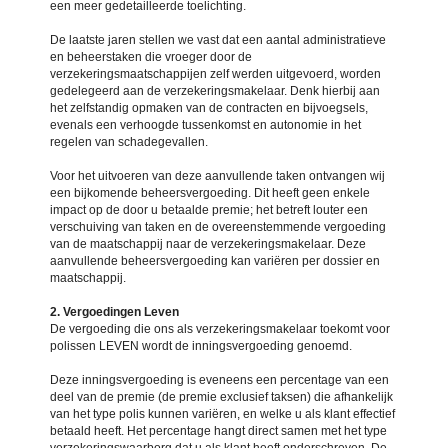
een meer gedetailleerde toelichting.
De laatste jaren stellen we vast dat een aantal administratieve
en beheerstaken die vroeger door de
verzekeringsmaatschappijen zelf werden uitgevoerd, worden
gedelegeerd aan de verzekeringsmakelaar. Denk hierbij aan
het zelfstandig opmaken van de contracten en bijvoegsels,
evenals een verhoogde tussenkomst en autonomie in het
regelen van schadegevallen.
Voor het uitvoeren van deze aanvullende taken ontvangen wij
een bijkomende beheersvergoeding. Dit heeft geen enkele
impact op de door u betaalde premie; het betreft louter een
verschuiving van taken en de overeenstemmende vergoeding
van de maatschappij naar de verzekeringsmakelaar. Deze
aanvullende beheersvergoeding kan variëren per dossier en
maatschappij.
2. Vergoedingen Leven
De vergoeding die ons als verzekeringsmakelaar toekomt voor
polissen LEVEN wordt de inningsvergoeding genoemd.
Deze inningsvergoeding is eveneens een percentage van een
deel van de premie (de premie exclusief taksen) die afhankelijk
van het type polis kunnen variëren, en welke u als klant effectief
betaald heeft. Het percentage hangt direct samen met het type
verzekeringswaarborg dat u als klant heeft onderschreven. De