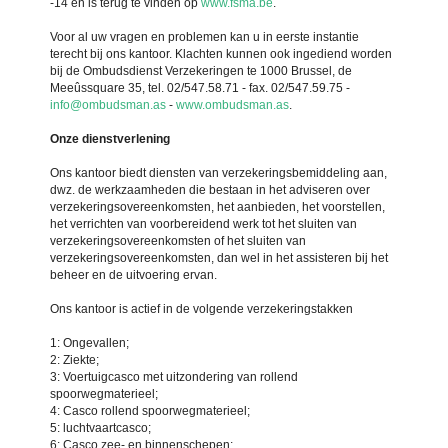
-14 en is terug te vinden op
www.fsma.be
.
Voor al uw vragen en problemen kan u in eerste instantie
terecht bij ons kantoor. Klachten kunnen ook ingediend worden
bij de Ombudsdienst Verzekeringen te 1000 Brussel, de
Meeûssquare 35, tel. 02/547.58.71 - fax. 02/547.59.75 -
info@ombudsman.as
-
www.ombudsman.as
.
Onze dienstverlening
Ons kantoor biedt diensten van verzekeringsbemiddeling aan,
dwz. de werkzaamheden die bestaan in het adviseren over
verzekeringsovereenkomsten, het aanbieden, het voorstellen,
het verrichten van voorbereidend werk tot het sluiten van
verzekeringsovereenkomsten of het sluiten van
verzekeringsovereenkomsten, dan wel in het assisteren bij het
beheer en de uitvoering ervan.
Ons kantoor is actief in de volgende verzekeringstakken
1: Ongevallen;
2: Ziekte;
3: Voertuigcasco met uitzondering van rollend
spoorwegmaterieel;
4: Casco rollend spoorwegmaterieel;
5: luchtvaartcasco;
6: Casco zee- en binnenschepen;