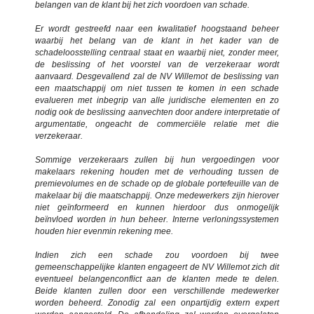
belangen van de klant bij het zich voordoen van schade.
Er wordt gestreefd naar een kwalitatief hoogstaand beheer
waarbij het belang van de klant in het kader van de
schadeloosstelling centraal staat en waarbij niet, zonder meer,
de beslissing of het voorstel van de verzekeraar wordt
aanvaard. Desgevallend zal de NV Willemot de beslissing van
een maatschappij om niet tussen te komen in een schade
evalueren met inbegrip van alle juridische elementen en zo
nodig ook de beslissing aanvechten door andere interpretatie of
argumentatie, ongeacht de commerciële relatie met die
verzekeraar.
Sommige verzekeraars zullen bij hun vergoedingen voor
makelaars rekening houden met de verhouding tussen de
premievolumes en de schade op de globale portefeuille van de
makelaar bij die maatschappij. Onze medewerkers zijn hierover
niet geïnformeerd en kunnen hierdoor dus onmogelijk
beïnvloed worden in hun beheer. Interne verloningssystemen
houden hier evenmin rekening mee.
Indien zich een schade zou voordoen bij twee
gemeenschappelijke klanten engageert de NV Willemot zich dit
eventueel belangenconflict aan de klanten mede te delen.
Beide klanten zullen door een verschillende medewerker
worden beheerd. Zonodig zal een onpartijdig extern expert