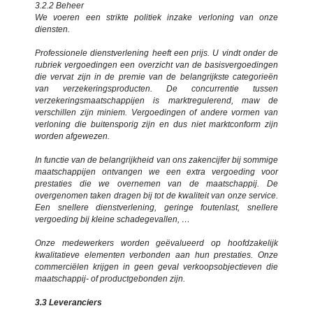
3.2.2 Beheer
We voeren een strikte politiek inzake verloning van onze
diensten.
Professionele dienstverlening heeft een prijs. U vindt onder de
rubriek vergoedingen een overzicht van de basisvergoedingen
die vervat zijn in de premie van de belangrijkste categorieën
van verzekeringsproducten. De concurrentie tussen
verzekeringsmaatschappijen is marktregulerend, maw de
verschillen zijn miniem. Vergoedingen of andere vormen van
verloning die buitensporig zijn en dus niet marktconform zijn
worden afgewezen.
In functie van de belangrijkheid van ons zakencijfer bij sommige
maatschappijen ontvangen we een extra vergoeding voor
prestaties die we overnemen van de maatschappij. De
overgenomen taken dragen bij tot de kwaliteit van onze service.
Een snellere dienstverlening, geringe foutenlast, snellere
vergoeding bij kleine schadegevallen, …
Onze medewerkers worden geëvalueerd op hoofdzakelijk
kwalitatieve elementen verbonden aan hun prestaties. Onze
commerciëlen krijgen in geen geval verkoopsobjectieven die
maatschappij- of productgebonden zijn.
3.3 Leveranciers