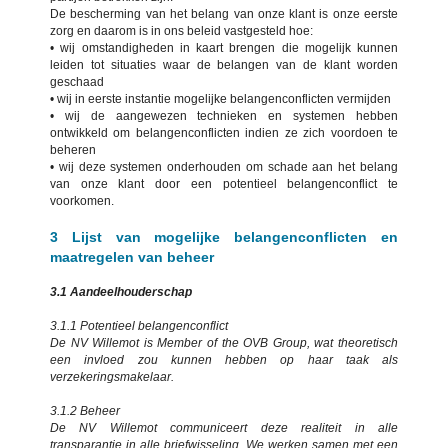
De bescherming van het belang van onze klant is onze eerste
zorg en daarom is in ons beleid vastgesteld hoe:
• wij omstandigheden in kaart brengen die mogelijk kunnen
leiden tot situaties waar de belangen van de klant worden
geschaad
• wij in eerste instantie mogelijke belangenconflicten vermijden
• wij de aangewezen technieken en systemen hebben
ontwikkeld om belangenconflicten indien ze zich voordoen te
beheren
• wij deze systemen onderhouden om schade aan het belang
van onze klant door een potentieel belangenconflict te
voorkomen.
3 Lijst van mogelijke belangenconflicten en
maatregelen van beheer
3.1 Aandeelhouderschap
3.1.1 Potentieel belangenconflict
De NV Willemot is Member of the OVB Group, wat theoretisch
een invloed zou kunnen hebben op haar taak als
verzekeringsmakelaar.
3.1.2 Beheer
De NV Willemot communiceert deze realiteit in alle
transparantie in alle briefwisseling. We werken samen met een