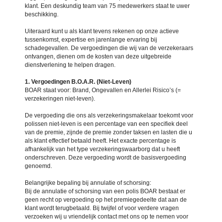
klant. Een deskundig team van 75 medewerkers staat te uwer
beschikking.
Uiteraard kunt u als klant tevens rekenen op onze actieve
tussenkomst, expertise en jarenlange ervaring bij
schadegevallen. De vergoedingen die wij van de verzekeraars
ontvangen, dienen om de kosten van deze uitgebreide
dienstverlening te helpen dragen.
1. Vergoedingen B.O.A.R. (Niet-Leven)
BOAR staat voor: Brand, Ongevallen en Allerlei Risico’s (=
verzekeringen niet-leven).
De vergoeding die ons als verzekeringsmakelaar toekomt voor
polissen niet-leven is een percentage van een specifiek deel
van de premie, zijnde de premie zonder taksen en lasten die u
als klant effectief betaald heeft. Het exacte percentage is
afhankelijk van het type verzekeringswaarborg dat u heeft
onderschreven. Deze vergoeding wordt de basisvergoeding
genoemd.
Belangrijke bepaling bij annulatie of schorsing:
Bij de annulatie of schorsing van een polis BOAR bestaat er
geen recht op vergoeding op het premiegedeelte dat aan de
klant wordt terugbetaald. Bij twijfel of voor verdere vragen
verzoeken wij u vriendelijk contact met ons op te nemen voor