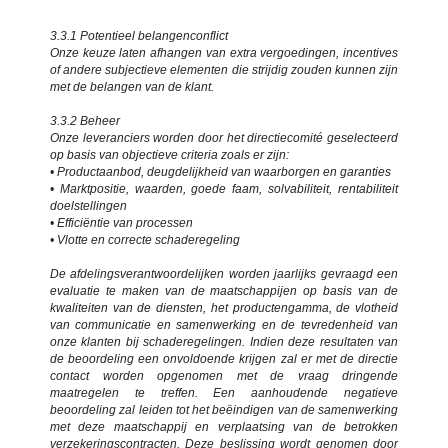
3.3.1 Potentieel belangenconflict
Onze keuze laten afhangen van extra vergoedingen, incentives
of andere subjectieve elementen die strijdig zouden kunnen zijn
met de belangen van de klant.
3.3.2 Beheer
Onze leveranciers worden door het directiecomité geselecteerd
op basis van objectieve criteria zoals er zijn:
• Productaanbod, deugdelijkheid van waarborgen en garanties
• Marktpositie, waarden, goede faam, solvabiliteit, rentabiliteit
doelstellingen
• Efficiëntie van processen
• Vlotte en correcte schaderegeling
De afdelingsverantwoordelijken worden jaarlijks gevraagd een
evaluatie te maken van de maatschappijen op basis van de
kwaliteiten van de diensten, het productengamma, de vlotheid
van communicatie en samenwerking en de tevredenheid van
onze klanten bij schaderegelingen. Indien deze resultaten van
de beoordeling een onvoldoende krijgen zal er met de directie
contact worden opgenomen met de vraag dringende
maatregelen te treffen. Een aanhoudende negatieve
beoordeling zal leiden tot het beëindigen van de samenwerking
met deze maatschappij en verplaatsing van de betrokken
verzekeringscontracten. Deze beslissing wordt genomen door