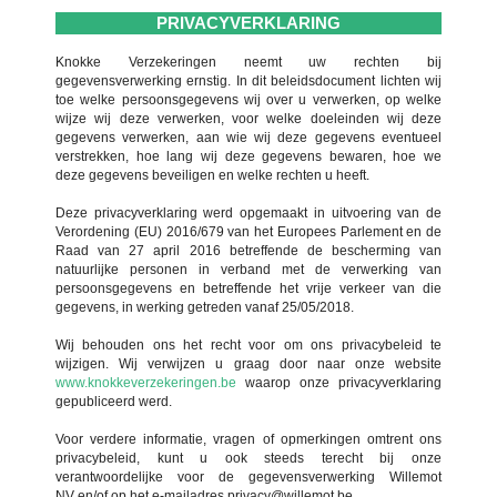
PRIVACYVERKLARING
Knokke Verzekeringen neemt uw rechten bij
gegevensverwerking ernstig. In dit beleidsdocument lichten wij
toe welke persoonsgegevens wij over u verwerken, op welke
wijze wij deze verwerken, voor welke doeleinden wij deze
gegevens verwerken, aan wie wij deze gegevens eventueel
verstrekken, hoe lang wij deze gegevens bewaren, hoe we
deze gegevens beveiligen en welke rechten u heeft.
Deze privacyverklaring werd opgemaakt in uitvoering van de
Verordening (EU) 2016/679 van het Europees Parlement en de
Raad van 27 april 2016 betreffende de bescherming van
natuurlijke personen in verband met de verwerking van
persoonsgegevens en betreffende het vrije verkeer van die
gegevens, in werking getreden vanaf 25/05/2018.
Wij behouden ons het recht voor om ons privacybeleid te
wijzigen. Wij verwijzen u graag door naar onze website
www.knokkeverzekeringen.be
waarop onze privacyverklaring
gepubliceerd werd.
Voor verdere informatie, vragen of opmerkingen omtrent ons
privacybeleid, kunt u ook steeds terecht bij onze
verantwoordelijke voor de gegevensverwerking Willemot
NV en/of op het e-mailadres privacy@willemot.be