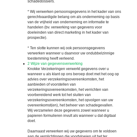
schadedossiers.
* Wij verwerken persoonsgegevens in het kader van ons
gerechtvaardigde belang om als onderneming op basis
van de vrijheid van onderneming en informatie te
handelen (bv. verwerking van gegevens voor
doeleinden van direct marketing in het kader van
prospectie).
* Ten slotte kunnen wij ook persoonsgegevens
verwerken wanneer u daarvoor uw ondubbelzinnige
toestemming heeft verleend.
2
Wijze van gegevensverwerking
Knokke Verzekeringen verwerkt gegevens over u
wanneer u als klant op ons beroep doet met het oog op
advies over verzekeringsovereenkomsten, het
aanbieden of voorstellen van
verzekeringsovereenkomsten, het verrichten van
voorbereidend werk tot het sluiten van
verzekeringsovereenkomsten, het opvolgen van uw
overeenkomst(en), het beheer van schadegevallen.
Wij verzamelen deze gegevens zowel wanneer u
papieren formulieren invult als wanneer u dat digitaal
doet.
Daarnaast verwerken wij uw gegevens om te voldoen
aan de verplichtingen die voortvloeien uit het ter