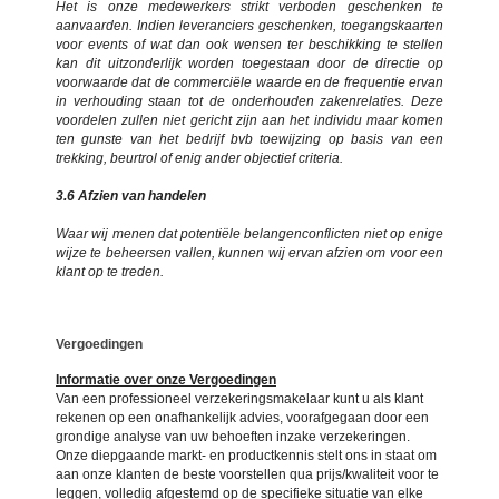
Het is onze medewerkers strikt verboden geschenken te
aanvaarden. Indien leveranciers geschenken, toegangskaarten
voor events of wat dan ook wensen ter beschikking te stellen
kan dit uitzonderlijk worden toegestaan door de directie op
voorwaarde dat de commerciële waarde en de frequentie ervan
in verhouding staan tot de onderhouden zakenrelaties. Deze
voordelen zullen niet gericht zijn aan het individu maar komen
ten gunste van het bedrijf bvb toewijzing op basis van een
trekking, beurtrol of enig ander objectief criteria.
3.6 Afzien van handelen
Waar wij menen dat potentiële belangenconflicten niet op enige
wijze te beheersen vallen, kunnen wij ervan afzien om voor een
klant op te treden.
Vergoedingen
Informatie over onze Vergoedingen
Van een professioneel verzekeringsmakelaar kunt u als klant
rekenen op een onafhankelijk advies, voorafgegaan door een
grondige analyse van uw behoeften inzake verzekeringen.
Onze diepgaande markt- en productkennis stelt ons in staat om
aan onze klanten de beste voorstellen qua prijs/kwaliteit voor te
leggen, volledig afgestemd op de specifieke situatie van elke