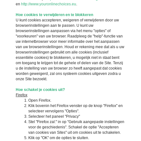
en
http://www.youronlinechoices.eu
.
Hoe cookies te verwijderen en te blokkeren
U kunt cookies accepteren, weigeren of verwijderen door uw
browserinstellingen aan te passen. U kunt uw
browserinstellingen aanpassen via het menu "opties" of
"voorkeuren" van uw browser. Raadpleeg de "help"-functie van
uw internetbrowser voor meer informatie over het aanpassen
van uw browserinstellingen. Houd er rekening mee dat als u uw
browserinstellingen gebruikt om alle cookies (inclusief
essentiële cookies) te blokkeren, u mogelijk niet in staat bent
om toegang te krijgen tot de gehele of delen van de Site. Tenzij
u de instelling van uw browser zo heeft aangepast dat cookies
worden geweigerd, zal ons systeem cookies uitgeven zodra u
onze Site bezoekt.
Hoe schakel je cookies uit?
Firefox
Open Firefox.
Klik bovenin het Firefox-venster op de knop "Firefox" en
selecteer vervolgens "Opties".
Selecteer het paneel "Privacy"
Stel "Firefox zal:" in op "Gebruik aangepaste instellingen
voor de geschiedenis". Schakel de optie "Accepteren
van cookies van Sites" uit om cookies uit te schakelen.
Klik op "OK" om de opties te sluiten.