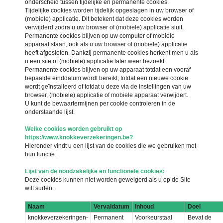
onderscheid tussen tijdelijke en permanente cookies.
Tijdelijke cookies worden tijdelijk opgeslagen in uw browser of
(mobiele) applicatie. Dit betekent dat deze cookies worden
verwijderd zodra u uw browser of (mobiele) applicatie sluit.
Permanente cookies blijven op uw computer of mobiele
apparaat staan, ook als u uw browser of (mobiele) applicatie
heeft afgesloten. Dankzij permanente cookies herkent men u als
u een site of (mobiele) applicatie later weer bezoekt.
Permanente cookies blijven op uw apparaat totdat een vooraf
bepaalde einddatum wordt bereikt, totdat een nieuwe cookie
wordt geïnstalleerd of totdat u deze via de instellingen van uw
browser, (mobiele) applicatie of mobiele apparaat verwijdert.
U kunt de bewaartermijnen per cookie controleren in de
onderstaande lijst.
Welke cookies worden gebruikt op
https://www.knokkeverzekeringen.be?
Hieronder vindt u een lijst van de cookies die we gebruiken met
hun functie.
Lijst van de noodzakelijke en functionele cookies:
Deze cookies kunnen niet worden geweigerd als u op de Site
wilt surfen.
Naam
Vervaldatum
Inhoud
Doel
knokkeverzekeringen-
Permanent
Voorkeurstaal
Bevat de