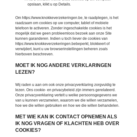
opslaan, klikt u op Details.
Om https://www.knokkeverzekeringen.be, te raadplegen, is het
raadzaam om cookies op uw computer, tablet of mobiele
telefoon te activeren. Zonder ingeschakelde cookies is het
mogelijk dat we geen probleemloos bezoek aan onze Site
kunnen garanderen. Indien u toch liever de cookies van
https://www.knokkeverzekeringen.bebeperkt, blokkeert of
verwijdert, kunt u uw browserinstellingen beheren zoals
hierboven beschreven.
MOET IK NOG ANDERE VERKLARINGEN
LEZEN?
Wij raden u aan om ook onze privacyverklaring zorgvuldig te
lezen. Ons cookie- en privacybeleid zijn immers gerelateerd.
Onze privacyverklaring vertelt u welke persoonsgegevens we
van u kunnen verzamelen, waarom we die willen verzamelen,
hoe we die willen gebruiken en hoe we die willen behandelen.
MET WIE KAN IK CONTACT OPNEMEN ALS
IK NOG VRAGEN OF KLACHTEN HEB OVER
COOKIES?