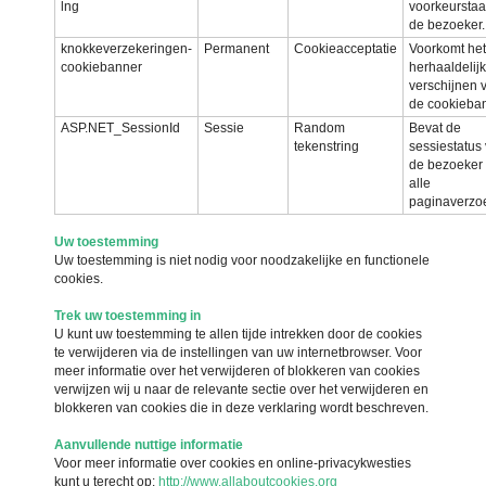
lng
voorkeurstaa
de bezoeker.
knokkeverzekeringen-
Permanent
Cookieacceptatie
Voorkomt het
cookiebanner
herhaaldelijk
verschijnen 
de cookieban
ASP.NET_SessionId
Sessie
Random
Bevat de
tekenstring
sessiestatus
de bezoeker
alle
paginaverzo
Uw toestemming
Uw toestemming is niet nodig voor noodzakelijke en functionele
cookies.
Trek uw toestemming in
U kunt uw toestemming te allen tijde intrekken door de cookies
te verwijderen via de instellingen van uw internetbrowser. Voor
meer informatie over het verwijderen of blokkeren van cookies
verwijzen wij u naar de relevante sectie over het verwijderen en
blokkeren van cookies die in deze verklaring wordt beschreven.
Aanvullende nuttige informatie
Voor meer informatie over cookies en online-privacykwesties
kunt u terecht op:
http://www.allaboutcookies.org