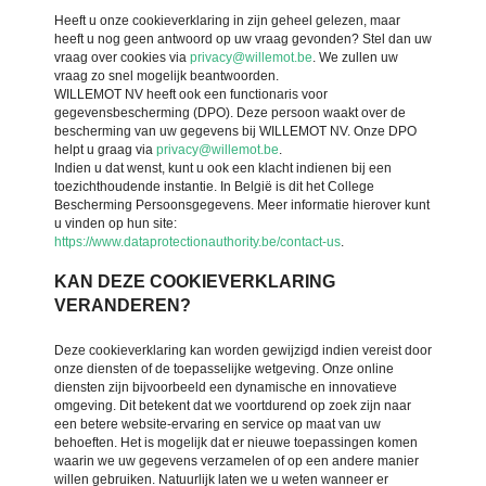
Heeft u onze cookieverklaring in zijn geheel gelezen, maar
heeft u nog geen antwoord op uw vraag gevonden? Stel dan uw
vraag over cookies via
privacy@willemot.be
. We zullen uw
vraag zo snel mogelijk beantwoorden.
WILLEMOT NV heeft ook een functionaris voor
gegevensbescherming (DPO). Deze persoon waakt over de
bescherming van uw gegevens bij WILLEMOT NV. Onze DPO
helpt u graag via
privacy@willemot.be
.
Indien u dat wenst, kunt u ook een klacht indienen bij een
toezichthoudende instantie. In België is dit het College
Bescherming Persoonsgegevens. Meer informatie hierover kunt
u vinden op hun site:
https://www.dataprotectionauthority.be/contact-us
.
KAN DEZE COOKIEVERKLARING
VERANDEREN?
Deze cookieverklaring kan worden gewijzigd indien vereist door
onze diensten of de toepasselijke wetgeving. Onze online
diensten zijn bijvoorbeeld een dynamische en innovatieve
omgeving. Dit betekent dat we voortdurend op zoek zijn naar
een betere website-ervaring en service op maat van uw
behoeften. Het is mogelijk dat er nieuwe toepassingen komen
waarin we uw gegevens verzamelen of op een andere manier
willen gebruiken. Natuurlijk laten we u weten wanneer er