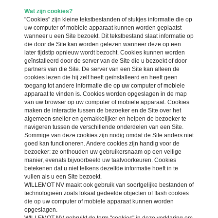
Wat zijn cookies?
"Cookies" zijn kleine tekstbestanden of stukjes informatie die op
uw computer of mobiele apparaat kunnen worden geplaatst
wanneer u een Site bezoekt. Dit tekstbestand slaat informatie op
die door de Site kan worden gelezen wanneer deze op een
later tijdstip opnieuw wordt bezocht. Cookies kunnen worden
geïnstalleerd door de server van de Site die u bezoekt of door
partners van die Site. De server van een Site kan alleen de
cookies lezen die hij zelf heeft geïnstalleerd en heeft geen
toegang tot andere informatie die op uw computer of mobiele
apparaat te vinden is. Cookies worden opgeslagen in de map
van uw browser op uw computer of mobiele apparaat. Cookies
maken de interactie tussen de bezoeker en de Site over het
algemeen sneller en gemakkelijker en helpen de bezoeker te
navigeren tussen de verschillende onderdelen van een Site.
Sommige van deze cookies zijn nodig omdat de Site anders niet
goed kan functioneren. Andere cookies zijn handig voor de
bezoeker: ze onthouden uw gebruikersnaam op een veilige
manier, evenals bijvoorbeeld uw taalvoorkeuren. Cookies
betekenen dat u niet telkens dezelfde informatie hoeft in te
vullen als u een Site bezoekt.
WILLEMOT NV maakt ook gebruik van soortgelijke bestanden of
technologieën zoals lokaal gedeelde objecten of flash cookies
die op uw computer of mobiele apparaat kunnen worden
opgeslagen.
WILLEMOT NV gebruikt de term "cookies" in deze verklaring om